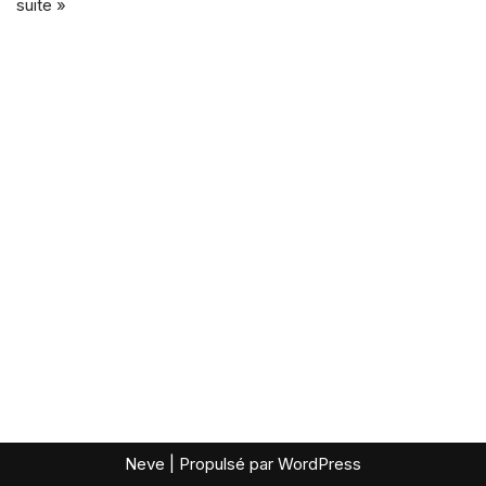
suite »
Neve
| Propulsé par
WordPress